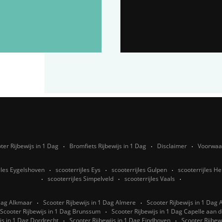
ter Rijbewijs in 1 Dag
Bromfiets Rijbewijs in 1 Dag
Disclaimer
Voorwaa
jles Eygelshoven
scooterrijles Eys
scooterrijles Gulpen
scooterrijles He
scooterrijles Simpelveld
scooterrijles Vaals
 Dag Alkmaar
Scooter Rijbewijs in 1 Dag Almere
Scooter Rijbewijs in 1 Dag
Scooter Rijbewijs in 1 Dag Brunssum
Scooter Rijbewijs in 1 Dag Capelle aan de
js in 1 Dag Dordrecht
Scooter Rijbewijs in 1 Dag Eindhoven
Scooter Rijbew