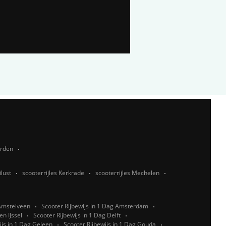
rden
ilust
scooterrijles Kerkrade
scooterrijles Mechelen
 Amstelveen
Scooter Rijbewijs in 1 Dag Amsterdam
n IJssel
Scooter Rijbewijs in 1 Dag Delft
ijs in 1 Dag Geleen
Scooter Rijbewijs in 1 Dag Gouda