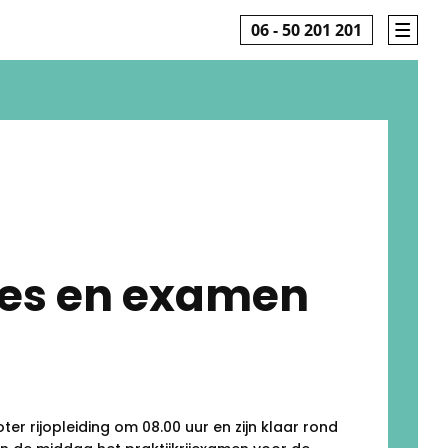
06 - 50 201 201
jles en examen
r rijopleiding om 08.00 uur en zijn klaar rond