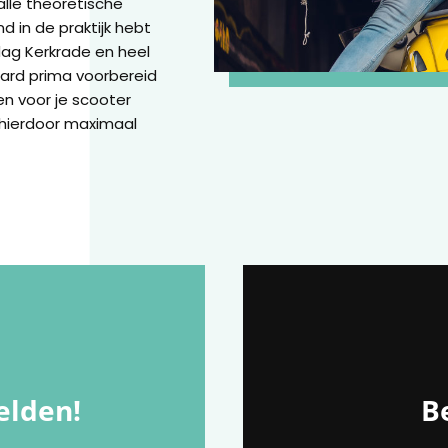
lle theoretische
d in de praktijk hebt
 dag Kerkrade en heel
ard prima voorbereid
n voor je scooter
s hierdoor maximaal
lden!
Be