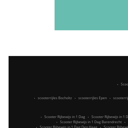
Scoo
scooterrijles Bocholtz
scooterrijles Epen
scooterri
Scooter Rijbewijs in 1 Dag
Scooter Rijbewijs in 1
Scooter Rijbewijs in 1 Dag Barendrecht
Scooter Rijbewijs in 1 Dag Den Haag
Scooter Rijbewi