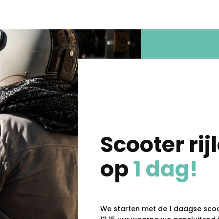
Scooter ri
op
1 dag!
We starten met de 1 daagse scoote