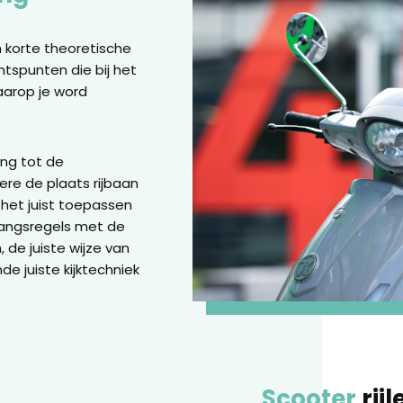
 korte theoretische
htspunten die bij het
arop je word
ing tot de
ere de plaats rijbaan
 het juist toepassen
rangsregels met de
de juiste wijze van
de juiste kijktechniek
Scooter
rij