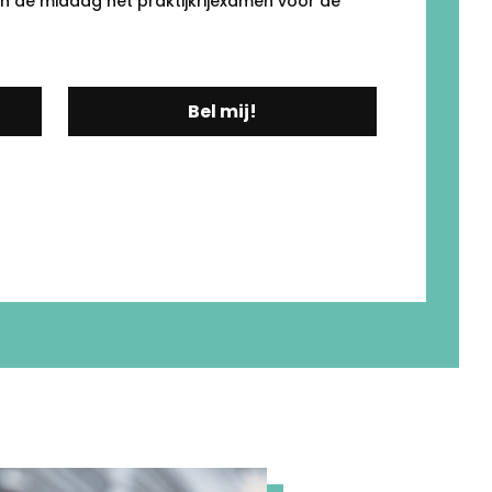
in de middag het praktijkrijexamen voor de
Bel mij!