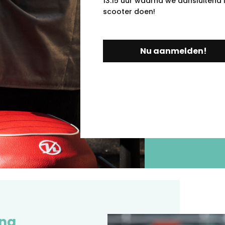
13.15 uur waarna we aansluitend 
scooter doen!
Nu aanmelden!
ing