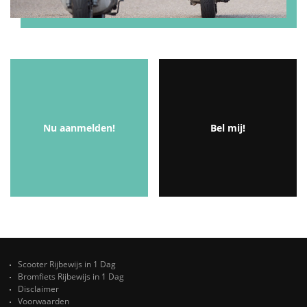
Nu aanmelden!
Bel mij!
Scooter Rijbewijs in 1 Dag
Bromfiets Rijbewijs in 1 Dag
Disclaimer
Voorwaarden